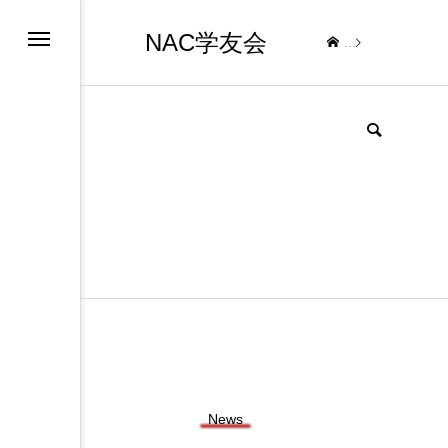
NAC学友会
News
ブ
News