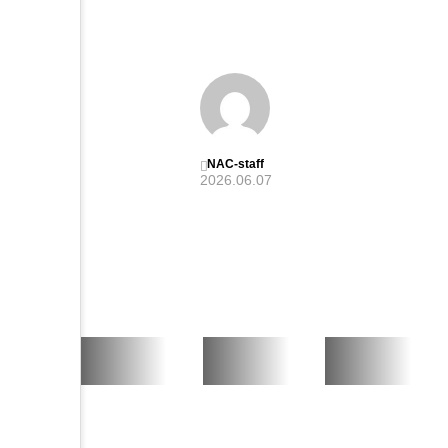
中日
本自
動車
短期
大学
学友
会の
NAC-staff
2026.06.07
福利
厚生
（2
026
年度
版）