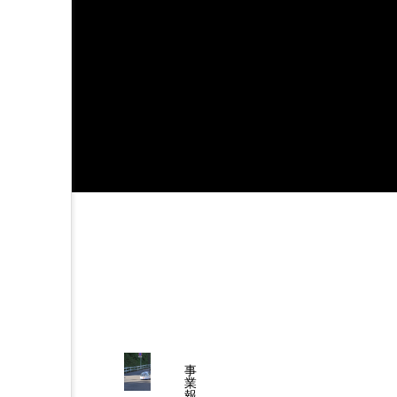
事
業
報