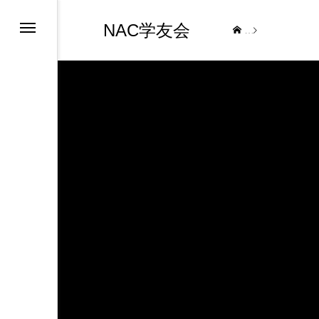
NAC学友会
News
ブ